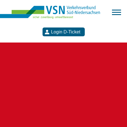
Login D-Ticket
Suchen