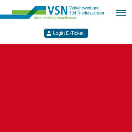
Login D-Ticket
Suchen