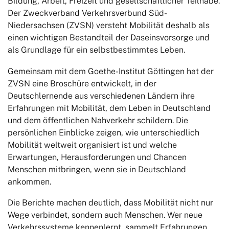
Bildung, Arbeit, Freizeit und gesellschaftlicher Teilhabe.
Informationen für Eltern
Der Zweckverband Verkehrsverbund Süd-
Niedersachsen (ZVSN) versteht Mobilität deshalb als
Teilnehmer
einen wichtigen Bestandteil der Daseinsvorsorge und
als Grundlage für ein selbstbestimmtes Leben.
Gemeinsam mit dem Goethe-Institut Göttingen hat der
Tarifbestimmungen Beförderungsbedingungen
ZVSN eine Broschüre entwickelt, in der
Deutschlernende aus verschiedenen Ländern ihre
Erfahrungen mit Mobilität, dem Leben in Deutschland
und dem öffentlichen Nahverkehr schildern. Die
Die Verkehrsunternehmen
persönlichen Einblicke zeigen, wie unterschiedlich
Die Aufgabenträger
Mobilität weltweit organisiert ist und welche
Erwartungen, Herausforderungen und Chancen
Das VSN-Liniennetz
Menschen mitbringen, wenn sie in Deutschland
ankommen.
Stellenangebote
Die Berichte machen deutlich, dass Mobilität nicht nur
Wege verbindet, sondern auch Menschen. Wer neue
Verkehrssysteme kennenlernt, sammelt Erfahrungen,