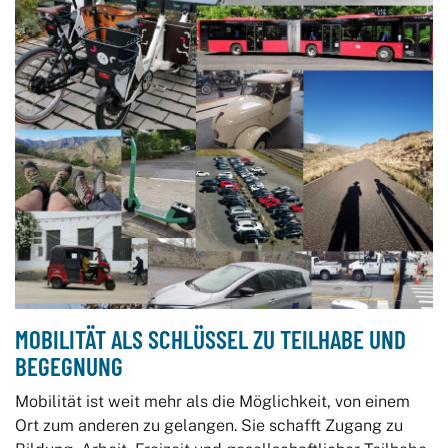
Deutschlandticket
Abo-Karte
JugendTicket
VSN-Firmen-Abo
Sichere-Fahrt-Schein
Harz: HATIX und Übergangstarif
MOBILITÄT ALS SCHLÜSSEL ZU TEILHABE UND
BEGEGNUNG
Vorverkaufs- und Beratungsstellen
Mobilität ist weit mehr als die Möglichkeit, von einem
Ort zum anderen zu gelangen. Sie schafft Zugang zu