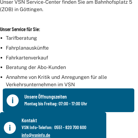
Unser VSN Service-Center finden Sie am Bahnhofsplatz 5
(ZOB) in Göttingen.
Unser Service für Sie:
Deutschlandticket
Tarifberatung
Fahrplanauskünfte
Abo-Karte
Fahrkartenverkauf
JugendTicket
Beratung der Abo-Kunden
VSN-Firmen-Abo
Annahme von Kritik und Anregungen für alle
Verkehrsunternehmen im VSN
Sichere-Fahrt-Schein
Unsere Öffnungszeiten
Harz: HATIX und Übergangstarif
Montag bis Freitag: 07:00 - 17:00 Uhr
Vorverkaufs- und Beratungsstellen
Kontakt
VSN Info-Telefon: 0551 - 820 700 600
info@vsninfo.de