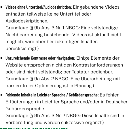
Informationen für Eltern
Videos ohne Untertitel/Audiodeskription:
Eingebundene Videos
enthalten teilweise keine Untertitel oder
Teilnehmer
Audiodeskriptionen.
Grundlage (§ 9b Abs. 3 Nr. 1 NBGG: Eine vollständige
Nachbearbeitung bestehender Videos ist aktuell nicht
möglich, wird aber bei zukünftigen Inhalten
Tarifbestimmungen Beförderungsbedingungen
berücksichtigt.)
Unzureichende Kontraste oder Navigation:
Einige Elemente der
Website entsprechen nicht den Kontrastanforderungen
Die Verkehrsunternehmen
oder sind nicht vollständig per Tastatur bedienbar.
Grundlage (§ 9a Abs. 2 NBGG: Eine Überarbeitung mit
Die Aufgabenträger
barrierefreier Optimierung ist in Planung.)
Das VSN-Liniennetz
Fehlende Inhalte in Leichter Sprache / Gebärdensprache:
Es fehlen
Erläuterungen in Leichter Sprache und/oder in Deutscher
Stellenangebote
Gebärdensprache.
Grundlage (§ 9b Abs. 3 Nr. 2 NBGG: Diese Inhalte sind in
Vorbereitung und werden sukzessive ergänzt.)