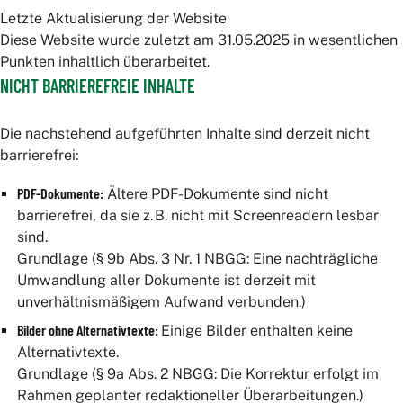
Letzte Aktualisierung der Website
Diese Website wurde zuletzt am 31.05.2025 in wesentlichen
Punkten inhaltlich überarbeitet.
NICHT BARRIEREFREIE INHALTE
Deutschlandticket
Die nachstehend aufgeführten Inhalte sind derzeit nicht
Abo-Karte
barrierefrei:
JugendTicket
PDF-Dokumente:
Ältere PDF-Dokumente sind nicht
barrierefrei, da sie z. B. nicht mit Screenreadern lesbar
VSN-Firmen-Abo
sind.
Sichere-Fahrt-Schein
Grundlage (§ 9b Abs. 3 Nr. 1 NBGG: Eine nachträgliche
Umwandlung aller Dokumente ist derzeit mit
Harz: HATIX und Übergangstarif
unverhältnismäßigem Aufwand verbunden.)
Bilder ohne Alternativtexte:
Einige Bilder enthalten keine
Vorverkaufs- und Beratungsstellen
Alternativtexte.
Grundlage (§ 9a Abs. 2 NBGG: Die Korrektur erfolgt im
Rahmen geplanter redaktioneller Überarbeitungen.)