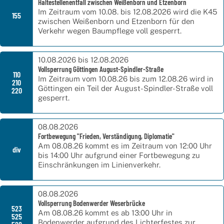
Haltestellenentfall zwischen Weißenborn und Etzenborn
Informationen für Eltern
Im Zeitraum vom 10.08. bis 12.08.2026 wird die K45
155
zwischen Weißenborn und Etzenborn für den
Teilnehmer
Verkehr wegen Baumpflege voll gesperrt.
10.08.2026 bis 12.08.2026
Vollsperrung Göttingen August-Spindler-Straße
110
Tarifbestimmungen Beförderungsbedingungen
Im Zeitraum vom 10.08.26 bis zum 12.08.26 wird in
210
Göttingen ein Teil der August-Spindler-Straße voll
220
gesperrt.
Die Verkehrsunternehmen
08.08.2026
Fortbewegung "Frieden, Verständigung, Diplomatie"
Die Aufgabenträger
Am 08.08.26 kommt es im Zeitraum von 12:00 Uhr
div
bis 14:00 Uhr aufgrund einer Fortbewegung zu
Das VSN-Liniennetz
Einschränkungen im Linienverkehr.
Stellenangebote
08.08.2026
Vollsperrung Bodenwerder Weserbrücke
523
Am 08.08.26 kommt es ab 13:00 Uhr in
525
Bodenwerder aufgrund des Lichterfestes zur