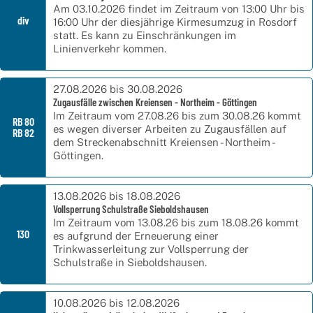
Am 03.10.2026 findet im Zeitraum von 13:00 Uhr bis
div
16:00 Uhr der diesjährige Kirmesumzug in Rosdorf
statt. Es kann zu Einschränkungen im
Linienverkehr kommen.
Deutschlandticket
27.08.2026 bis 30.08.2026
Zugausfälle zwischen Kreiensen - Northeim - Göttingen
Abo-Karte
Im Zeitraum vom 27.08.26 bis zum 30.08.26 kommt
RB 80
es wegen diverser Arbeiten zu Zugausfällen auf
RB 82
dem Streckenabschnitt Kreiensen - Northeim -
JugendTicket
Göttingen.
VSN-Firmen-Abo
13.08.2026 bis 18.08.2026
Sichere-Fahrt-Schein
Vollsperrung Schulstraße Sieboldshausen
Im Zeitraum vom 13.08.26 bis zum 18.08.26 kommt
Harz: HATIX und Übergangstarif
130
es aufgrund der Erneuerung einer
Trinkwasserleitung zur Vollsperrung der
Vorverkaufs- und Beratungsstellen
Schulstraße in Sieboldshausen.
10.08.2026 bis 12.08.2026