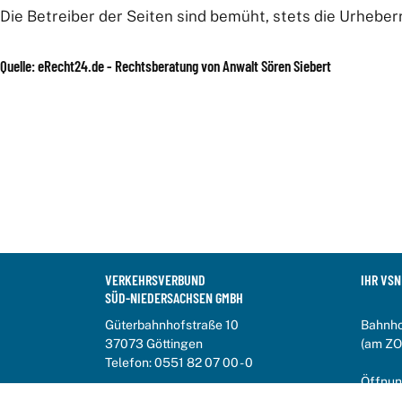
Die Betreiber der Seiten sind bemüht, stets die Urheber
Quelle: eRecht24.de - Rechtsberatung von Anwalt Sören Siebert
VERKEHRSVERBUND
IHR VSN
SÜD-NIEDERSACHSEN GMBH
Güterbahnhofstraße 10
Bahnho
37073 Göttingen
(am ZO
Telefon:
0551 82 07 00 - 0
Öffnun
info@vsninfo.de
Mo-Fr 7