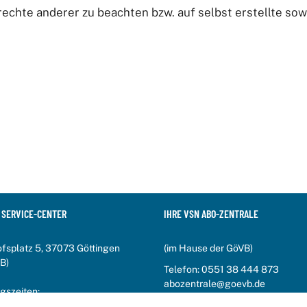
rechte anderer zu beachten bzw. auf selbst erstellte sow
 SERVICE-CENTER
IHRE VSN ABO-ZENTRALE
fsplatz 5, 37073 Göttingen
(im Hause der GöVB)
B)
Telefon:
0551 38 444 873
abozentrale@goevb.de
gszeiten:
:00 Uhr bis 17:00 Uhr