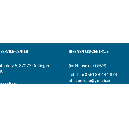
 SERVICE-CENTER
IHRE VSN ABO-ZENTRALE
fsplatz 5, 37073 Göttingen
(im Hause der GöVB)
B)
Telefon:
0551 38 444 873
abozentrale@goevb.de
gszeiten:
:00 Uhr bis 17:00 Uhr
fo-Telefon:
20 700 600