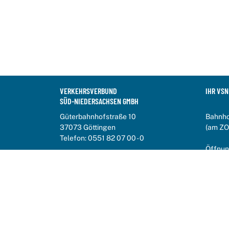
VERKEHRSVERBUND
IHR VSN
SÜD-NIEDERSACHSEN GMBH
Güterbahnhofstraße 10
Bahnho
37073 Göttingen
(am ZO
Telefon:
0551 82 07 00 - 0
Öffnun
info@vsninfo.de
Mo-Fr 7
VSN In
0551 8
Impressum
Datenschutz
Erklärung zur Barrierefreiheit