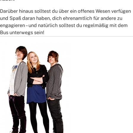
Informationen für Eltern
Darüber hinaus solltest du über ein offenes Wesen verfügen
Teilnehmer
und Spaß daran haben, dich ehrenamtlich für andere zu
engagieren – und natürlich solltest du regelmäßig mit dem
Bus unterwegs sein!
Tarifbestimmungen Beförderungsbedingungen
Die Verkehrsunternehmen
Die Aufgabenträger
Das VSN-Liniennetz
Stellenangebote