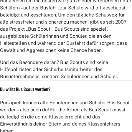
Rangeleien um die besten Sitzplätze oder Streitereien unter
Schülern – auf der Busfahrt zur Schule wird oft geschubst,
beleidigt und geschlagen. Um den tägliche Schulweg für
alle stressfreier und sicherer zu machen, gibt es seit 2007
das Projekt „Bus Scout“. Bus Scouts sind speziell
ausgebildete Schülerinnen und Schüler, die an den
Deutschlandticket
Haltestellen und während der Busfahrt dafür sorgen, dass
Abo-Karte
Gewalt und Aggressionen keine Chance haben.
JugendTicket
Und das Besondere daran? Bus Scouts sind keine
Hilfspolizisten oder Sicherheitsmitarbeiter des
VSN-Firmen-Abo
Busunternehmens, sondern Schülerinnen und Schüler.
Sichere-Fahrt-Schein
Du willst Bus Scout werden?
Harz: HATIX und Übergangstarif
Prinzipiell können alle Schülerinnen und Schüler Bus Scout
Vorverkaufs- und Beratungsstellen
werden – also auch du! Für die Arbeit als Bus Scout musst
du lediglich die achte Klasse erreicht und das
Einverständnis deiner Eltern und deines Klassenlehrers
haben.