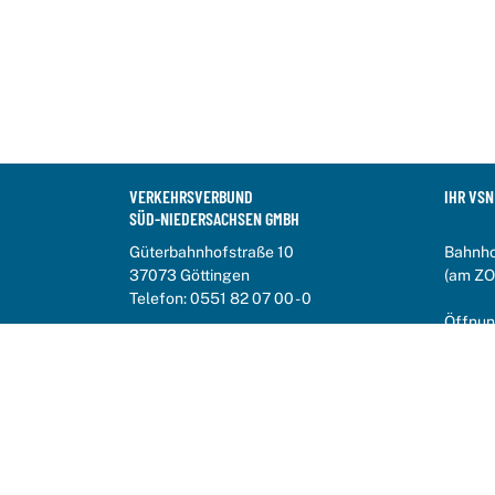
VERKEHRSVERBUND
IHR VSN
SÜD-NIEDERSACHSEN GMBH
Güterbahnhofstraße 10
Bahnho
37073 Göttingen
(am ZO
Telefon:
0551 82 07 00 - 0
Öffnun
info@vsninfo.de
Mo-Fr 7
VSN In
0551 8
Impressum
Datenschutz
Erklärung zur Barrierefreiheit