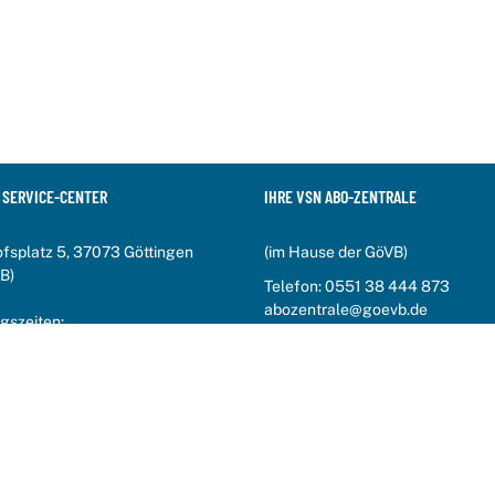
 SERVICE-CENTER
IHRE VSN ABO-ZENTRALE
fsplatz 5, 37073 Göttingen
(im Hause der GöVB)
B)
Telefon:
0551 38 444 873
abozentrale@goevb.de
gszeiten:
:00 Uhr bis 17:00 Uhr
fo-Telefon:
20 700 600