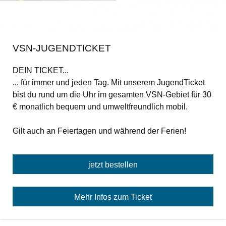
VSN-JUGENDTICKET
Deutschlandticket
DEIN TICKET...
... für immer und jeden Tag. Mit unserem JugendTicket
Abo-Karte
bist du rund um die Uhr im gesamten VSN-Gebiet für 30
JugendTicket
€ monatlich bequem und umweltfreundlich mobil.
VSN-Firmen-Abo
Gilt auch an Feiertagen und während der Ferien!
Sichere-Fahrt-Schein
jetzt bestellen
Harz: HATIX und Übergangstarif
Vorverkaufs- und Beratungsstellen
Mehr Infos zum Ticket