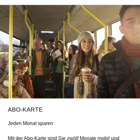
Informationen für Eltern
Teilnehmer
Tarifbestimmungen Beförderungsbedingungen
Die Verkehrsunternehmen
Die Aufgabenträger
Das VSN-Liniennetz
ABO-KARTE
Stellenangebote
Jeden Monat sparen
Mit der Abo-Karte sind Sie zwölf Monate mobil und